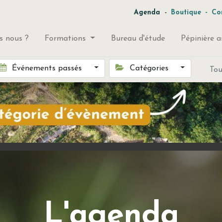
-
Agenda
Boutique
-
Co
 nous ?
Formations
Bureau d'étude
Pépinière a
Événements passés
Catégories
To
L'agenda