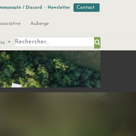
Contact
mmunauté / Discord
-
Newsletter
ssociative
Auberge
ute