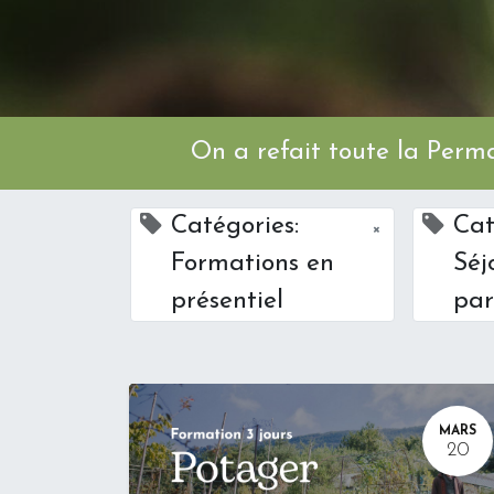
On a refait toute l
Catégories:
Cat
×
Formations en
Séj
présentiel
par
MARS
20