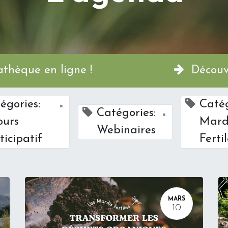
a Permathèque en ligne !
Découvr
égories:
Catég
×
Catégories:
×
ours
Mard
Webinaires
ticipatif
Ferti
MARS
10