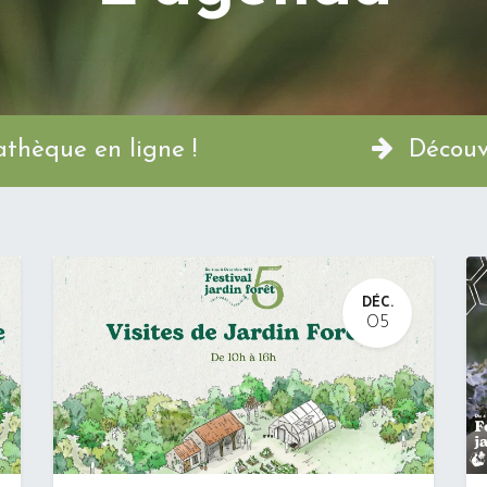
a Permathèque en ligne !
Découvr
DÉC.
05