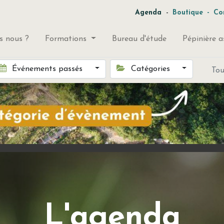
-
Agenda
Boutique
-
Co
 nous ?
Formations
Bureau d'étude
Pépinière a
Événements passés
Catégories
To
L'agenda