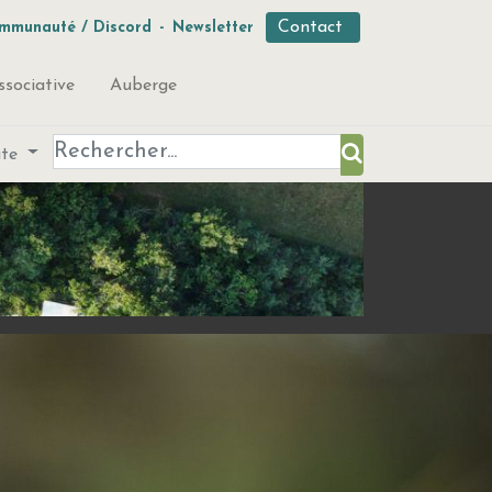
Contact
mmunauté / Discord
-
Newsletter
ssociative
Auberge
ute