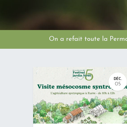
On a refait toute l
DÉC.
05