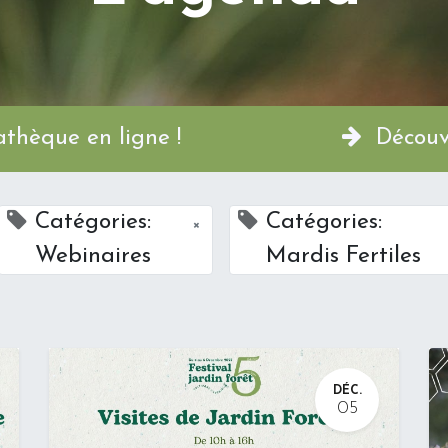
a Permathèque en ligne !
Découvr
Catégories:
Catégories:
×
Webinaires
Mardis Fertiles
DÉC.
05