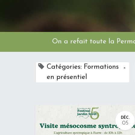
On a refait toute l
Catégories: Formations
×
en présentiel
DÉC.
05