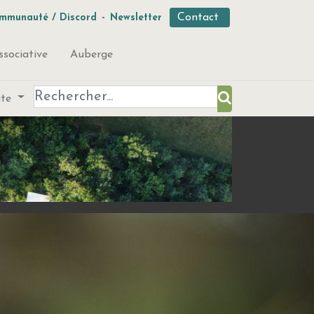
Contact
mmunauté / Discord
-
Newsletter
ssociative
Auberge
ute