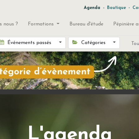
-
Agenda
Boutique
-
Co
 nous ?
Formations
Bureau d'étude
Pépinière a
Événements passés
Catégories
To
L'agenda