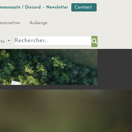
Contact
mmunauté / Discord
-
Newsletter
ssociative
Auberge
ute