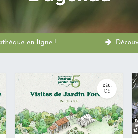
a Permathèque en ligne !
Découvr
DÉC.
05