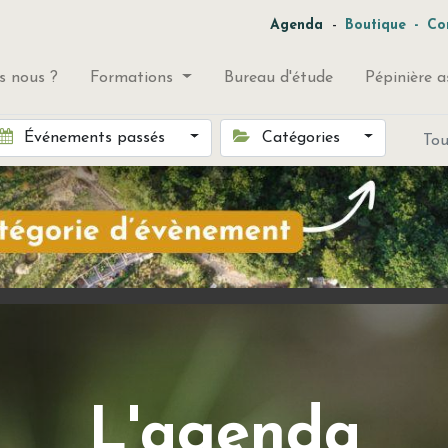
-
Agenda
Boutique
-
Co
 nous ?
Formations
Bureau d'étude
Pépinière a
Événements passés
Catégories
To
L'agenda