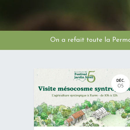
On a refait toute l
DÉC.
05