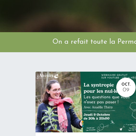
On a refait toute l
OCT.
09