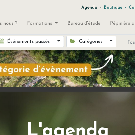
-
Agenda
Boutique
-
Co
 nous ?
Formations
Bureau d'étude
Pépinière a
Événements passés
Catégories
To
L'agenda