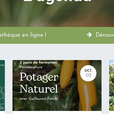
a Permathèque en ligne !
Découvr
OCT.
03