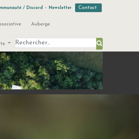
Contact
mmunauté / Discord
-
Newsletter
ssociative
Auberge
ute