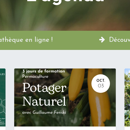
a Permathèque en ligne !
Découvr
OCT.
03