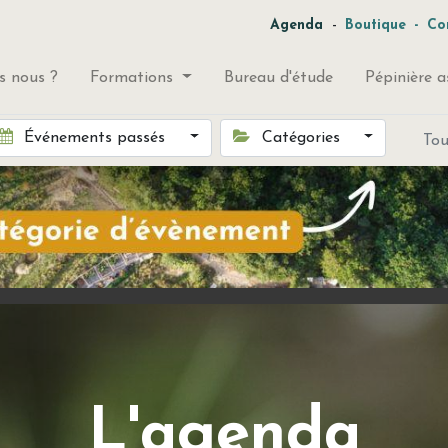
-
Agenda
Boutique
-
Co
 nous ?
Formations
Bureau d'étude
Pépinière a
Événements passés
Catégories
To
L'agenda