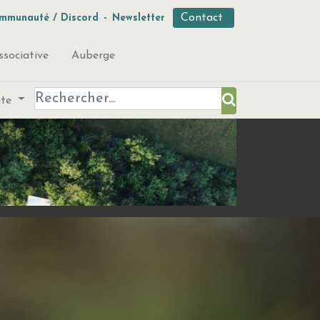
Contact
mmunauté / Discord
-
Newsletter
ssociative
Auberge
ute