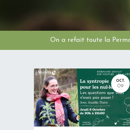
On a refait toute l
OCT.
09