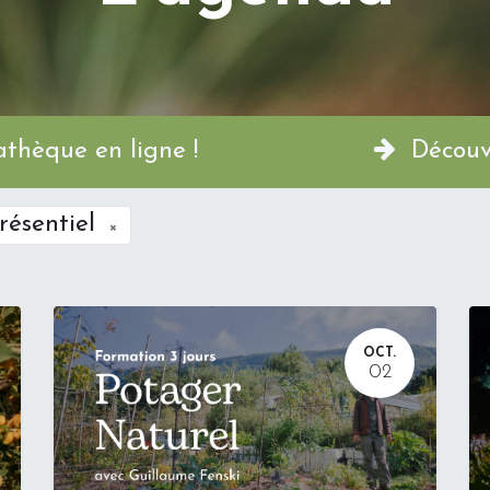
a Permathèque en ligne !
Découvr
résentiel
×
OCT.
02