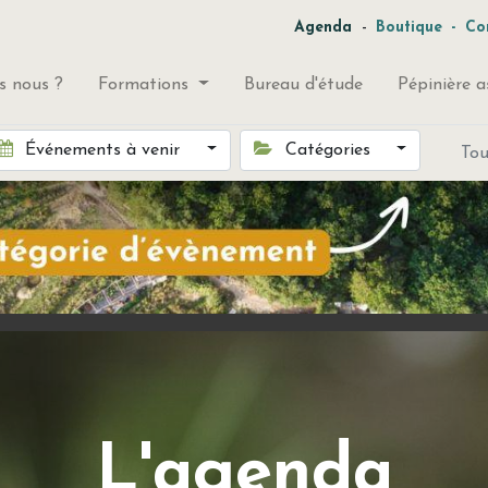
-
Agenda
Boutique
-
Co
 nous ?
Formations
Bureau d'étude
Pépinière a
Événements à venir
Catégories
To
L'agenda