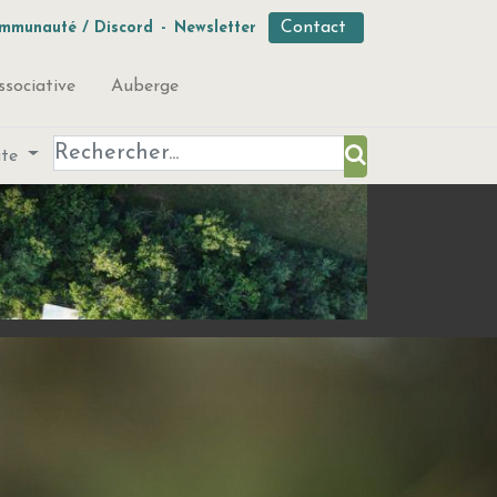
Contact
mmunauté / Discord
-
Newsletter
ssociative
Auberge
ute