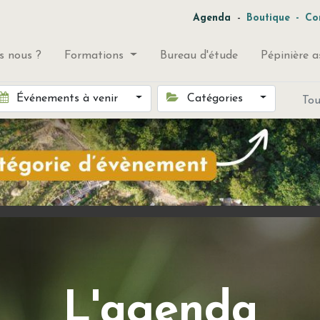
-
Agenda
Boutique
-
Co
 nous ?
Formations
Bureau d'étude
Pépinière a
Événements à venir
Catégories
To
L'agenda