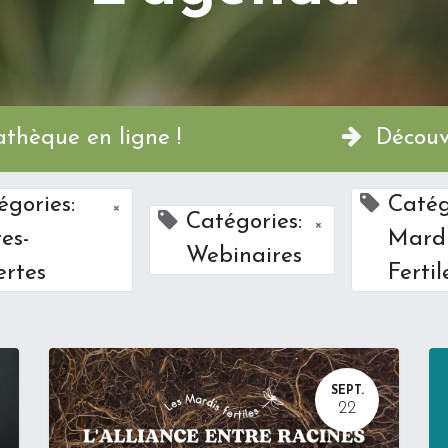
a Permathèque en ligne !
Découvr
égories:
Catég
×
Catégories:
×
es-
Mard
Webinaires
ertes
Fertil
SEPT.
22