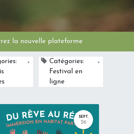
ez la nouvelle plateforme
ories:
Catégories:
×
×
is
Festival en
es
ligne
SEPT.
26