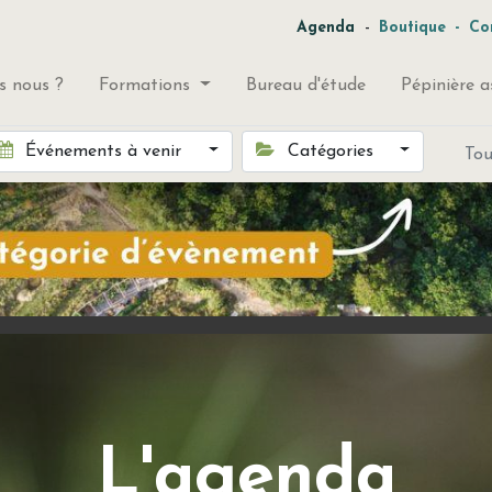
-
Agenda
Boutique
-
Co
 nous ?
Formations
Bureau d'étude
Pépinière a
Événements à venir
Catégories
To
L'agenda