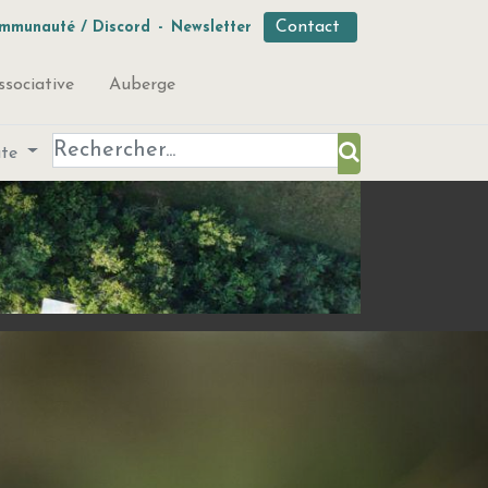
Contact
mmunauté / Discord
-
Newsletter
ssociative
Auberge
ute