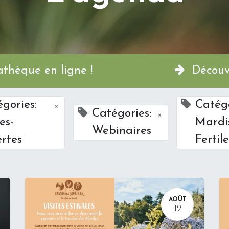
a Permathèque en ligne !
Découvr
gories:
Catégo
×
Catégories:
×
es-
Mardi
Webinaires
rtes
Fertile
AOÛT
12