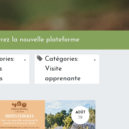
ez la nouvelle plateforme
ries:
Catégories:
×
×
s
Visite
s
apprenante
AOÛT
19