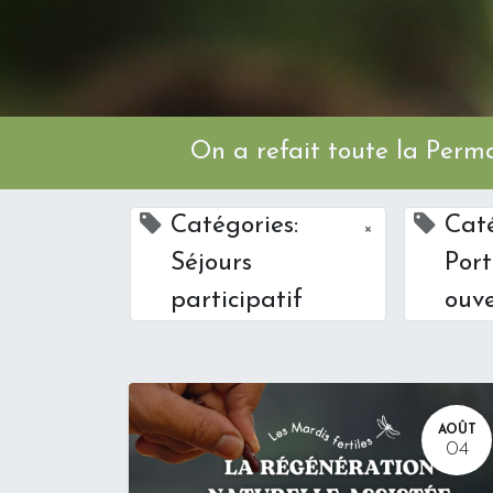
On a refait toute l
Catégories:
Caté
×
Séjours
Port
participatif
ouve
AOÛT
04