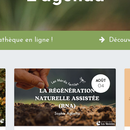
a Permathèque en ligne !
Découvr
AOÛT
04