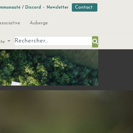
Contact
mmunauté / Discord
-
Newsletter
ssociative
Auberge
ute