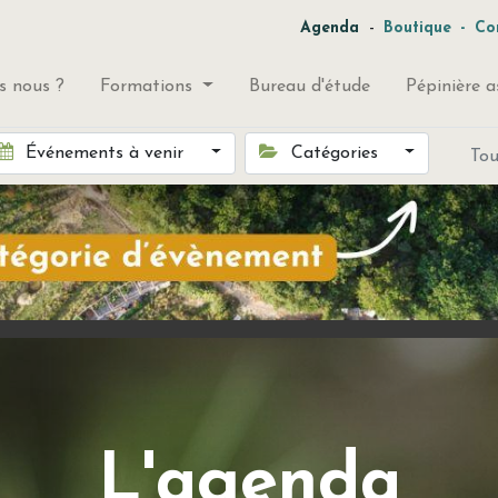
-
Agenda
Boutique
-
Co
 nous ?
Formations
Bureau d'étude
Pépinière a
Événements à venir
Catégories
To
L'agenda