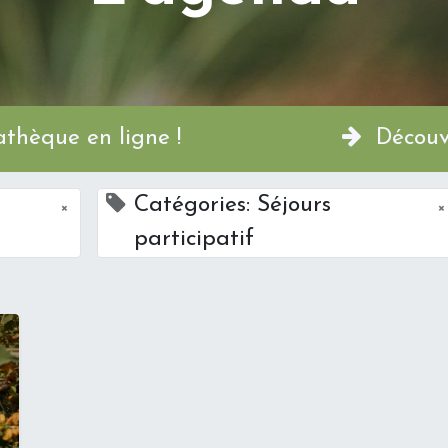
a Permathèque en ligne !
Découvr
Catégories: Séjours
×
×
participatif