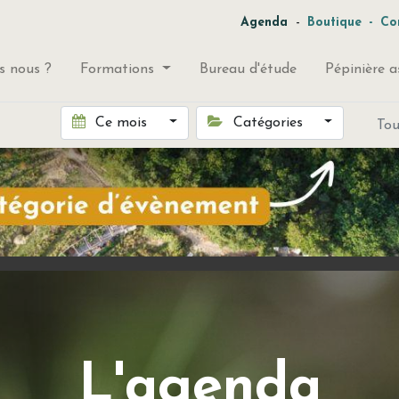
-
Agenda
Boutique
-
Co
 nous ?
Formations
Bureau d'étude
Pépinière a
Ce mois
Catégories
To
L'agenda