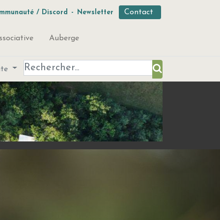
Contact
mmunauté / Discord
-
Newsletter
ssociative
Auberge
ute