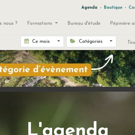
-
Agenda
Boutique
-
Co
 nous ?
Formations
Bureau d'étude
Pépinière a
Ce mois
Catégories
To
L'agenda