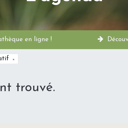
a Permathèque en ligne !
Découvr
atif
×
t trouvé.