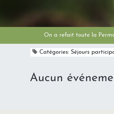
On a refait toute l
Catégories: Séjours particip
Aucun événemen