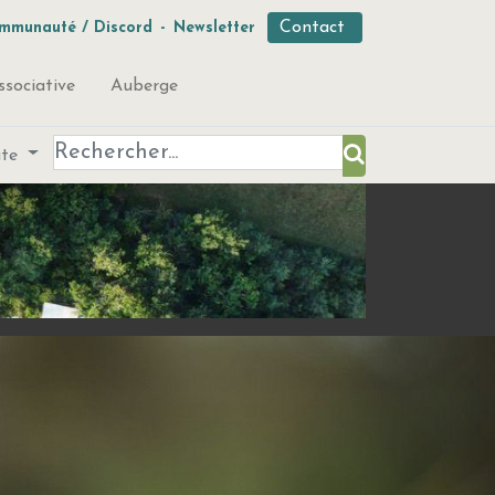
Contact
mmunauté / Discord
-
Newsletter
ssociative
Auberge
ute