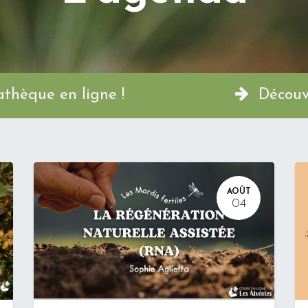
a Permathèque en ligne !
Découvr
AOÛT
04