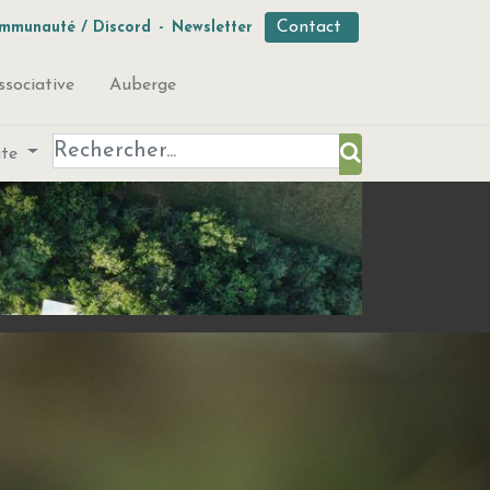
Contact
mmunauté / Discord
-
Newsletter
ssociative
Auberge
ute