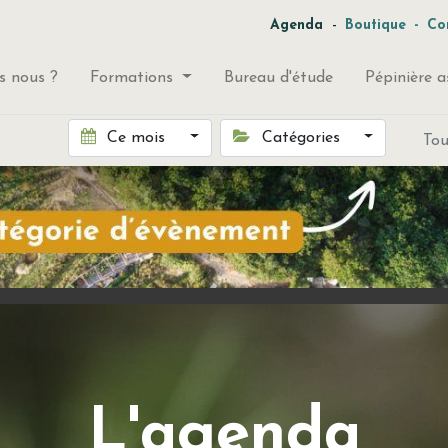
-
Agenda
Boutique
-
Co
 nous ?
Formations
Bureau d'étude
Pépinière a
Ce mois
Catégories
To
L'agenda