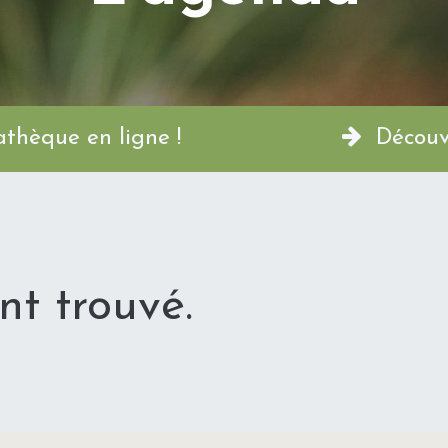
a Permathèque en ligne !
Découvr
t trouvé.