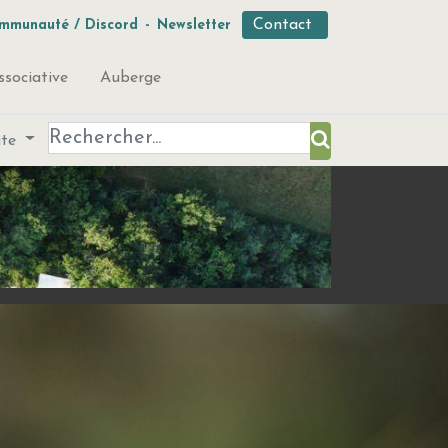
Contact
mmunauté / Discord
-
Newsletter
ssociative
Auberge
ute