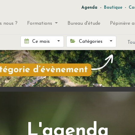
-
Agenda
Boutique
-
Co
 nous ?
Formations
Bureau d'étude
Pépinière a
Ce mois
Catégories
To
L'agenda