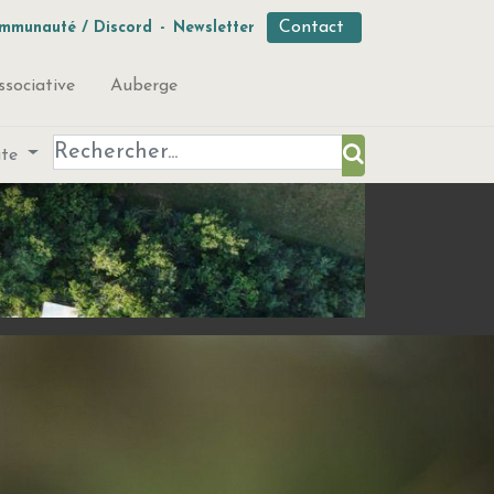
Contact
mmunauté / Discord
-
Newsletter
ssociative
Auberge
ute