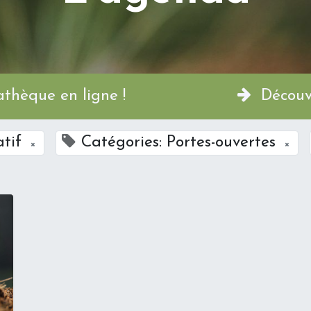
a Permathèque en ligne !
Découvr
atif
Catégories: Portes-ouvertes
×
×