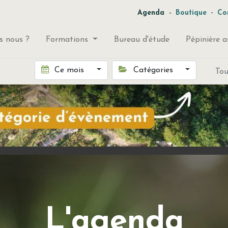
-
Agenda
Boutique
-
Co
 nous ?
Formations
Bureau d'étude
Pépinière a
Ce mois
Catégories
To
L'agenda