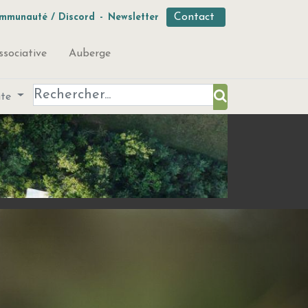
Contact
mmunauté / Discord
-
Newsletter
ssociative
Auberge
ute