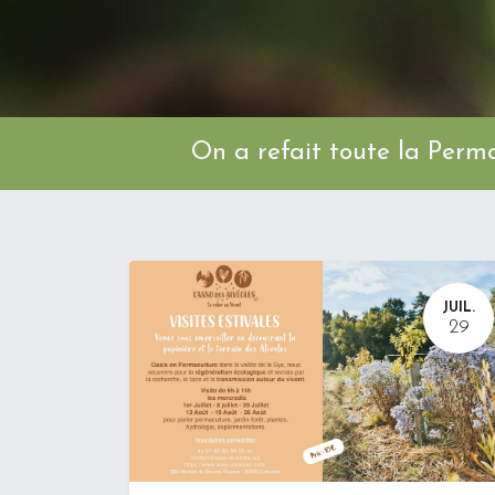
On a refait toute l
JUIL.
29