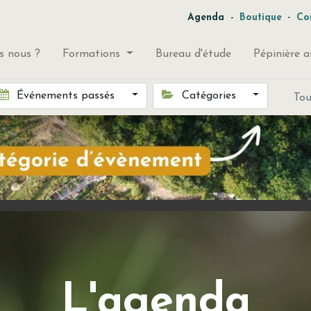
-
Agenda
Boutique
-
Co
 nous ?
Formations
Bureau d'étude
Pépinière a
Événements passés
Catégories
To
L'agenda