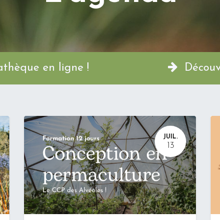
a Permathèque en ligne !
Découvr
JUIL.
13