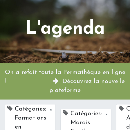
L'agenda
On a refait toute la Permathèque en ligne
!
Découvrez la nouvelle
plateforme
Catégories:
C
×
Catégories:
×
Formations
A
Mardis
en
d