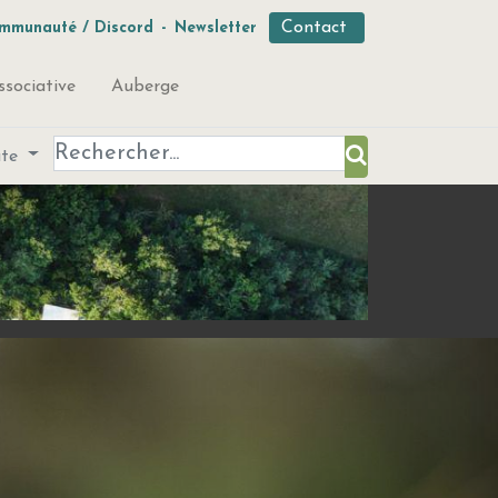
Contact
mmunauté / Discord
-
Newsletter
ssociative
Auberge
ute