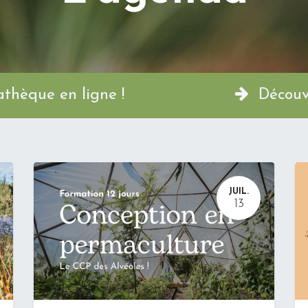
a Permathèque en ligne !
Découvr
JUIL.
13