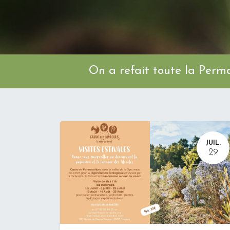
On a refait toute l
JUIL.
29