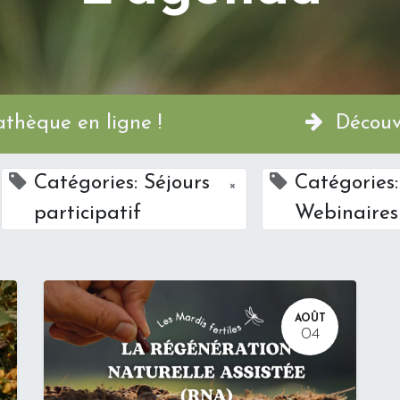
a Permathèque en ligne !
Découvr
Catégories: Séjours
Catégories:
×
participatif
Webinaires
AOÛT
04