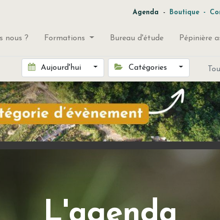
-
Agenda
Boutique
-
Co
 nous ?
Formations
Bureau d'étude
Pépinière a
Aujourd'hui
Catégories
To
L'agenda