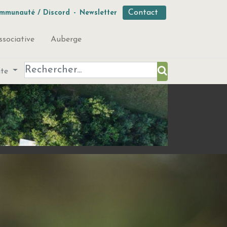
Contact
mmunauté / Discord
-
Newsletter
ssociative
Auberge
ute