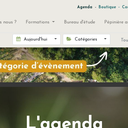
-
Agenda
Boutique
-
Co
 nous ?
Formations
Bureau d'étude
Pépinière a
Aujourd'hui
Catégories
To
L'agenda