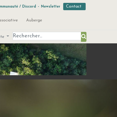
Contact
mmunauté / Discord
-
Newsletter
ssociative
Auberge
ute