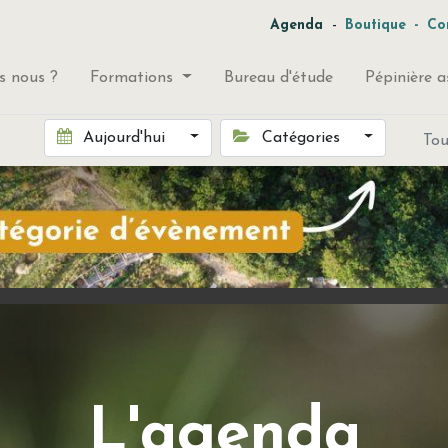
-
Agenda
Boutique
-
Co
 nous ?
Formations
Bureau d'étude
Pépinière a
Aujourd'hui
Catégories
To
L'agenda