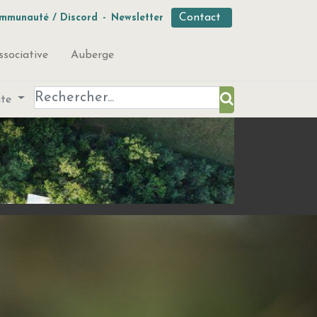
Contact
mmunauté / Discord
-
Newsletter
ssociative
Auberge
ute