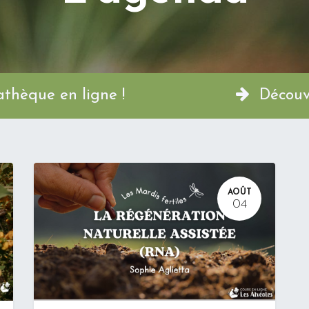
a Permathèque en ligne !
Découvr
AOÛT
04