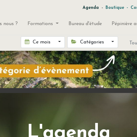
-
Agenda
Boutique
-
Co
 nous ?
Formations
Bureau d'étude
Pépinière a
Ce mois
Catégories
To
L'agenda