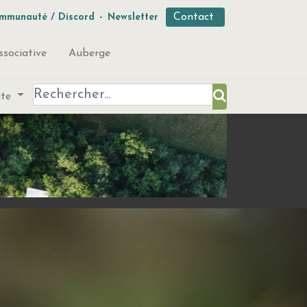
Contact
mmunauté / Discord
-
Newsletter
ssociative
Auberge
ute