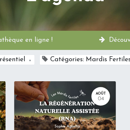
a Permathèque en ligne !
Découvr
résentiel
Catégories: Mardis Fertile
×
AOÛT
04