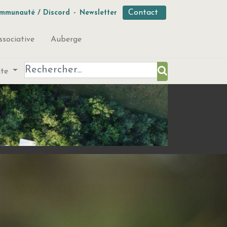
Contact
mmunauté / Discord
-
Newsletter
ssociative
Auberge
ute