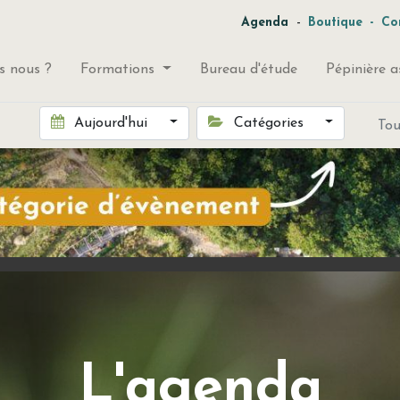
-
Agenda
Boutique
-
Co
 nous ?
Formations
Bureau d'étude
Pépinière a
Aujourd'hui
Catégories
To
L'agenda