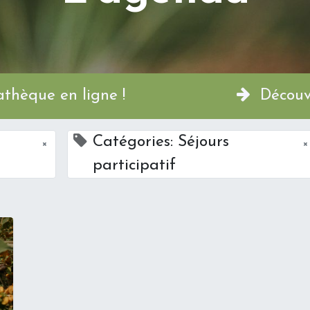
a Permathèque en ligne !
Découvr
Catégories: Séjours
×
×
participatif