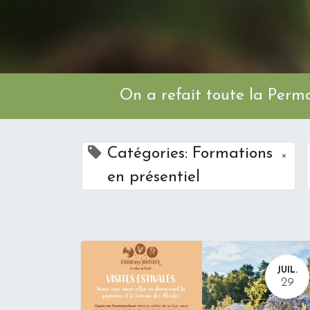
On a refait toute l
Catégories: Formations
×
en présentiel
JUIL.
29