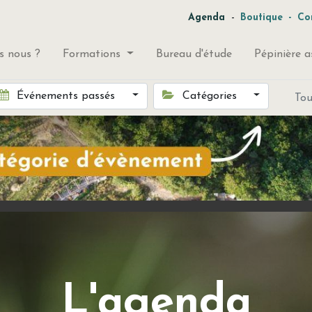
-
Agenda
Boutique
-
Co
 nous ?
Formations
Bureau d'étude
Pépinière a
Événements passés
Catégories
To
L'agenda