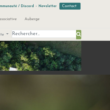
Contact
mmunauté / Discord
-
Newsletter
ssociative
Auberge
ute