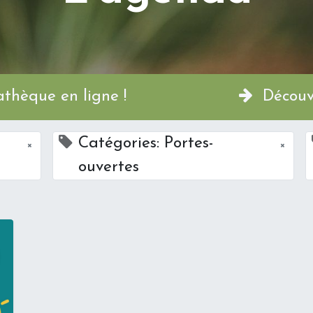
a Permathèque en ligne !
Découvr
Catégories: Portes-
×
×
ouvertes