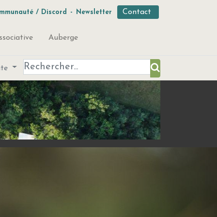
Contact
mmunauté / Discord
-
Newsletter
ssociative
Auberge
ute