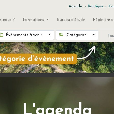
-
Agenda
Boutique
-
Co
 nous ?
Formations
Bureau d'étude
Pépinière a
Événements à venir
Catégories
To
L'agenda