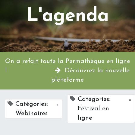
L'agenda
On a refait toute la Permathèque en ligne
!
Découvrez la nouvelle
plateforme
Catégories:
×
Catégories:
×
Festival en
Webinaires
ligne