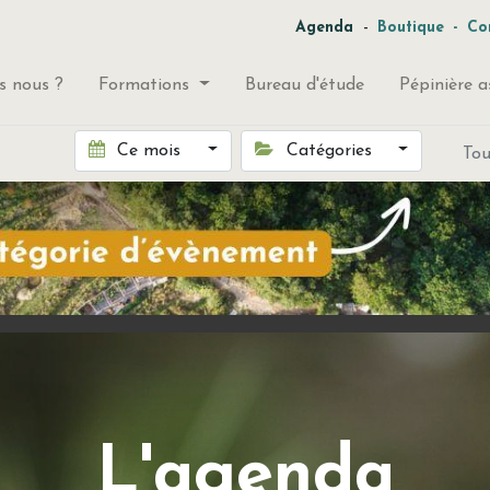
-
Agenda
Boutique
-
Co
 nous ?
Formations
Bureau d'étude
Pépinière a
Ce mois
Catégories
To
L'agenda