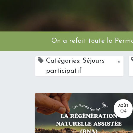
On a refait toute l
Catégories: Séjours
×
participatif
AOÛT
04