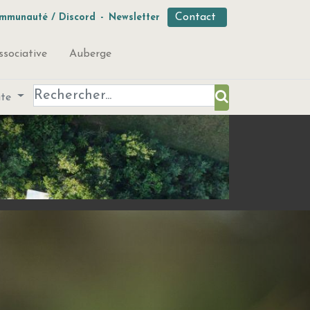
Contact
mmunauté / Discord
-
Newsletter
ssociative
Auberge
ute