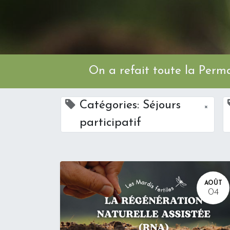
On a refait toute l
Catégories: Séjours
×
participatif
AOÛT
04