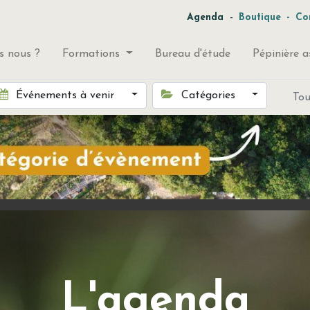
-
Agenda
Boutique
-
Co
 nous ?
Formations
Bureau d'étude
Pépinière a
Événements à venir
Catégories
To
L'agenda