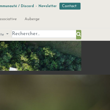
Contact
mmunauté / Discord
-
Newsletter
ssociative
Auberge
ute