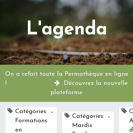
L'agenda
On a refait toute la Permathèque en ligne
!
Découvrez la nouvelle
plateforme
Catégories:
C
×
Catégories:
×
Formations
A
Mardis
en
d