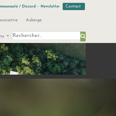
Contact
mmunauté / Discord
-
Newsletter
ssociative
Auberge
ute