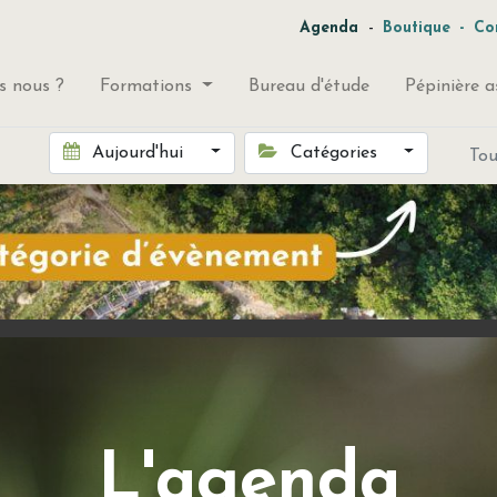
-
Agenda
Boutique
-
Co
 nous ?
Formations
Bureau d'étude
Pépinière a
Aujourd'hui
Catégories
To
L'agenda