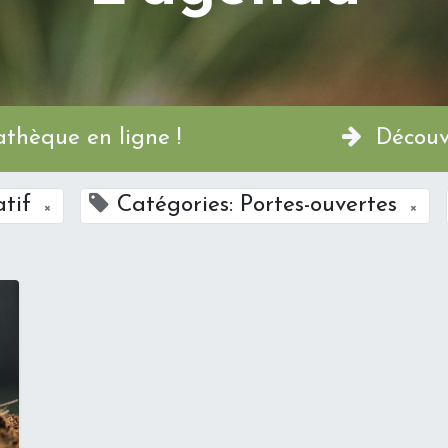
a Permathèque en ligne !
Découvr
atif
Catégories: Portes-ouvertes
×
×