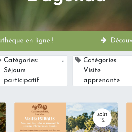
a Permathèque en ligne !
Découvr
Catégories:
Catégories:
×
Séjours
Visite
participatif
apprenante
AOÛT
12