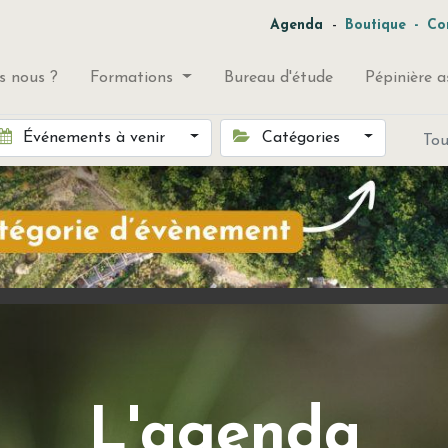
-
Agenda
Boutique
-
Co
 nous ?
Formations
Bureau d'étude
Pépinière a
Événements à venir
Catégories
To
L'agenda