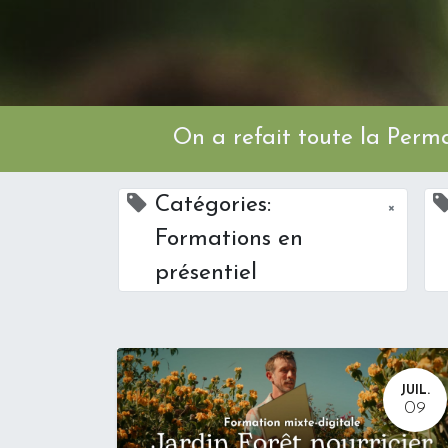
On a refait toute l
Catégories:
×
Formations en
présentiel
JUIL.
09