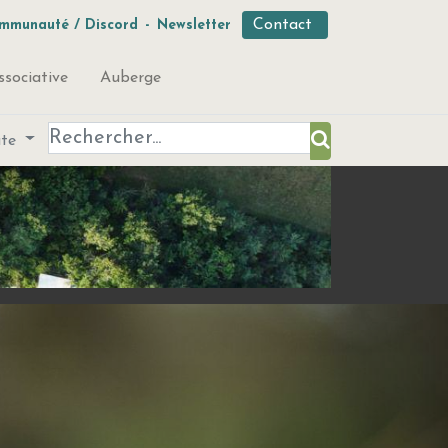
Contact
mmunauté / Discord
-
Newsletter
ssociative
Auberge
ute