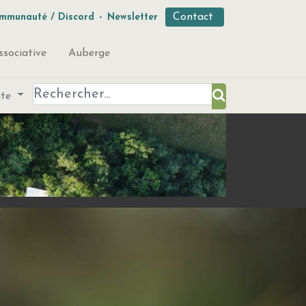
Contact
mmunauté / Discord
-
Newsletter
ssociative
Auberge
ute