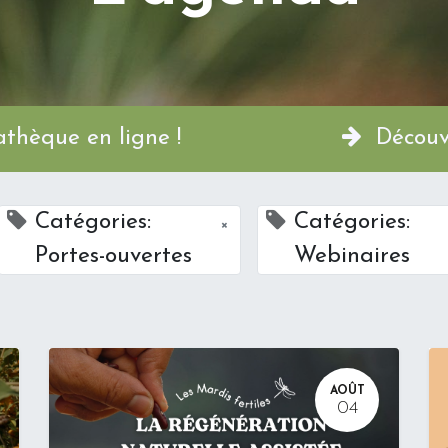
a Permathèque en ligne !
Découvr
Catégories:
Catégories:
×
Portes-ouvertes
Webinaires
AOÛT
04