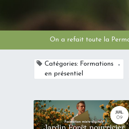
On a refait toute l
Catégories: Formations
×
en présentiel
JUIL.
09