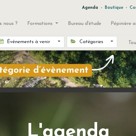
-
Agenda
Boutique
-
Co
 nous ?
Formations
Bureau d'étude
Pépinière a
Événements à venir
Catégories
To
L'agenda