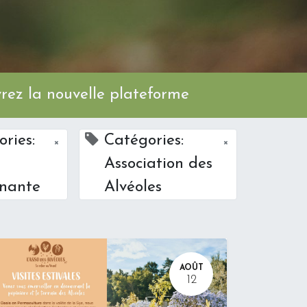
ez la nouvelle plateforme
ries:
Catégories:
×
×
Association des
nante
Alvéoles
AOÛT
12