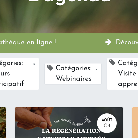
a Permathèque en ligne !
Découvr
égories:
Catégo
×
Catégories:
×
ours
Visite
Webinaires
icipatif
appre
AOÛT
04