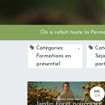
On a refait toute l
Catégories:
Cat
×
Formations en
Séj
présentiel
part
JUIL.
09