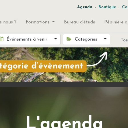
-
Agenda
Boutique
-
Co
 nous ?
Formations
Bureau d'étude
Pépinière a
Événements à venir
Catégories
To
L'agenda