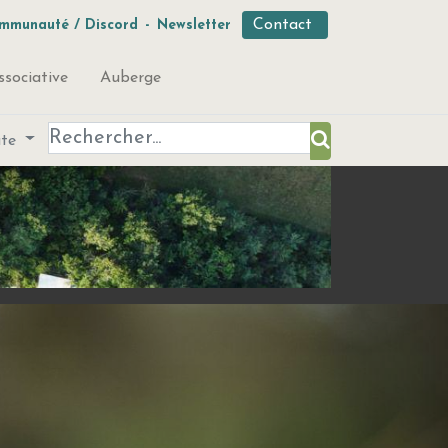
Contact
mmunauté / Discord
-
Newsletter
ssociative
Auberge
ute