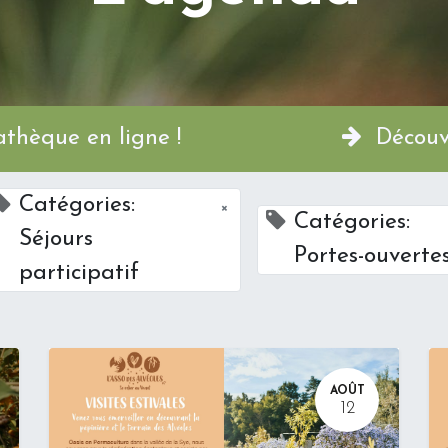
a Permathèque en ligne !
Découvr
Catégories:
×
Catégories:
Séjours
Portes-ouverte
participatif
AOÛT
12