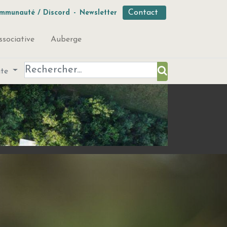
Contact
mmunauté / Discord
-
Newsletter
ssociative
Auberge
ute