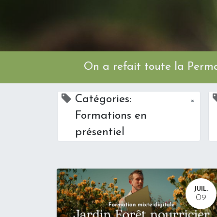
On a refait toute l
Catégories:
×
Formations en
présentiel
JUIL.
09