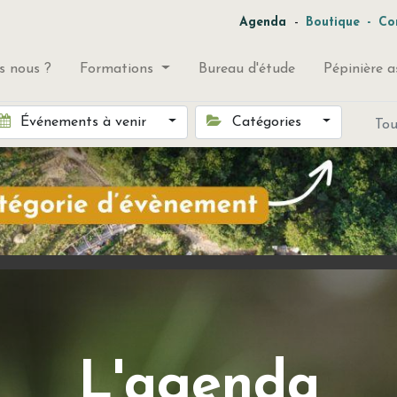
-
Agenda
Boutique
-
Co
 nous ?
Formations
Bureau d'étude
Pépinière a
Événements à venir
Catégories
To
L'agenda