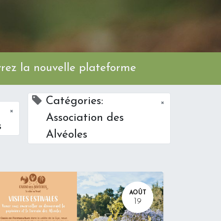
ez la nouvelle plateforme
Catégories:
×
×
Association des
s
Alvéoles
AOÛT
19