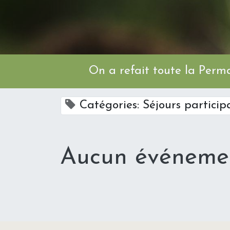
On a refait toute l
Catégories: Séjours particip
Aucun événemen