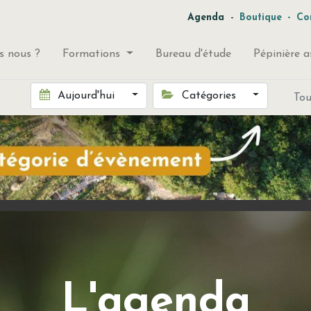
-
Agenda
Boutique
-
Co
 nous ?
Formations
Bureau d'étude
Pépinière a
Aujourd'hui
Catégories
To
L'agenda