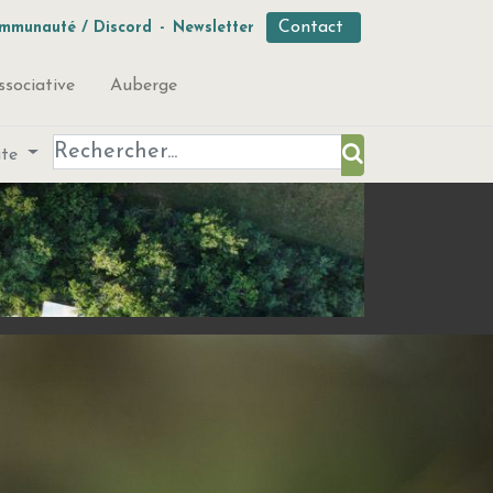
Contact
mmunauté / Discord
-
Newsletter
ssociative
Auberge
ute