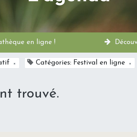
a Permathèque en ligne !
Découvr
atif
Catégories: Festival en ligne
×
×
t trouvé.