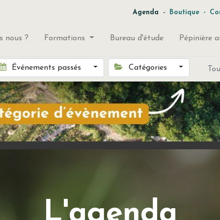
-
Agenda
Boutique
-
Co
 nous ?
Formations
Bureau d'étude
Pépinière a
Événements passés
Catégories
To
L'agenda