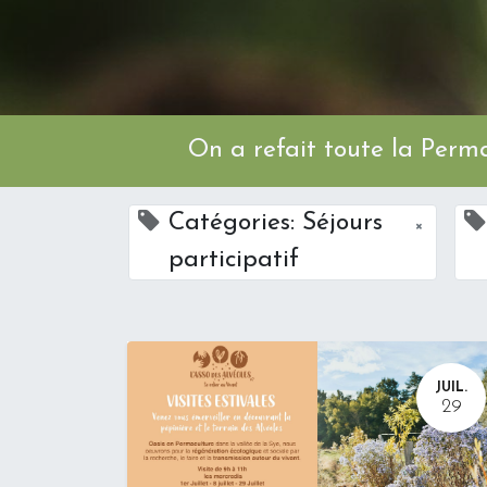
On a refait toute l
Catégories: Séjours
×
participatif
JUIL.
29