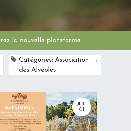
ez la nouvelle plateforme
Catégories: Association
×
des Alvéoles
JUIL.
01