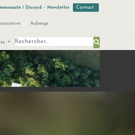
Contact
mmunauté / Discord
-
Newsletter
ssociative
Auberge
ute