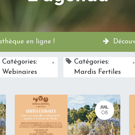
a Permathèque en ligne !
Découvr
Catégories:
Catégories:
×
×
Webinaires
Mardis Fertiles
JUIL.
08