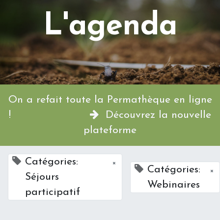
L'agenda
On a refait toute la Permathèque en ligne
!
Découvrez la nouvelle
plateforme
Catégories:
×
Catégories:
×
Séjours
Webinaires
participatif