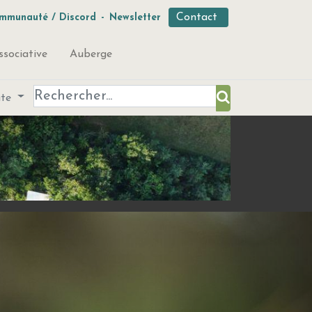
Contact
mmunauté / Discord
-
Newsletter
ssociative
Auberge
ute