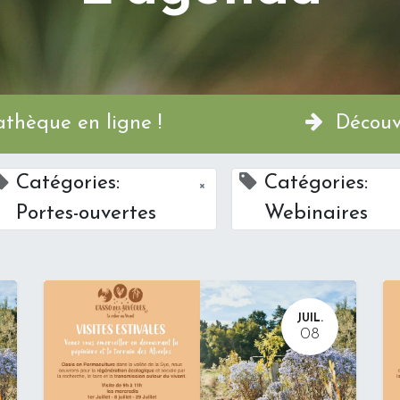
a Permathèque en ligne !
Découvr
Catégories:
Catégories:
×
Portes-ouvertes
Webinaires
JUIL.
08