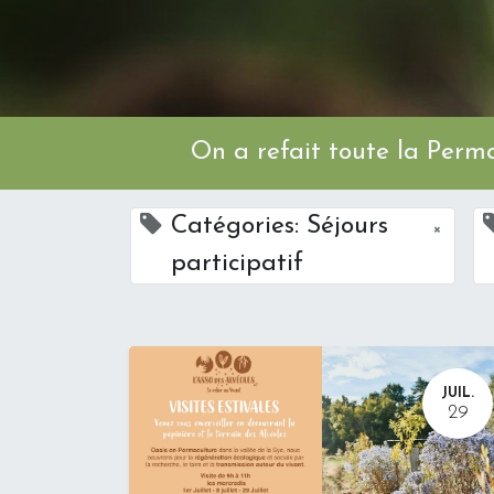
On a refait toute l
Catégories: Séjours
×
participatif
JUIL.
29