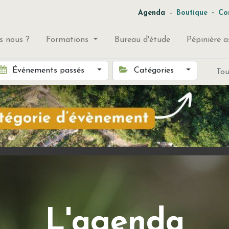
-
Agenda
Boutique
-
Co
 nous ?
Formations
Bureau d'étude
Pépinière a
Événements passés
Catégories
To
L'agenda