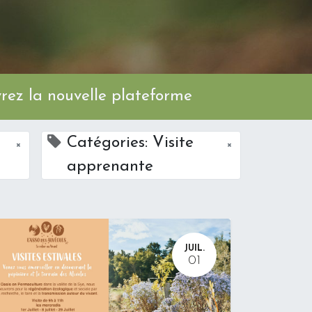
ez la nouvelle plateforme
Catégories: Visite
×
×
apprenante
JUIL.
01