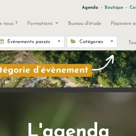
-
Agenda
Boutique
-
Co
 nous ?
Formations
Bureau d'étude
Pépinière a
Événements passés
Catégories
To
L'agenda