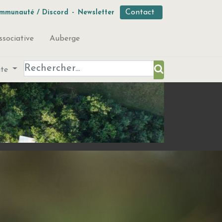
Contact
mmunauté / Discord
-
Newsletter
ssociative
Auberge
ute