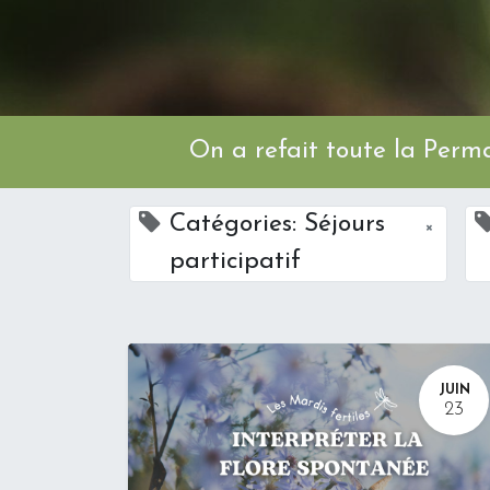
On a refait toute l
Catégories: Séjours
×
participatif
JUIN
23