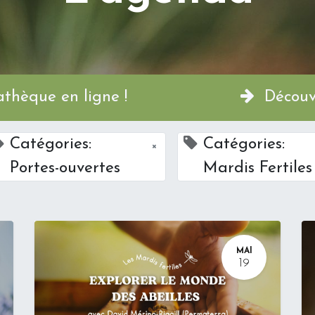
a Permathèque en ligne !
Découvr
Catégories:
Catégories:
×
Portes-ouvertes
Mardis Fertiles
MAI
19