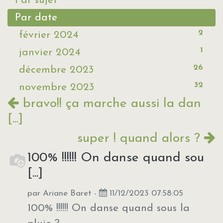
Par sujet
Par date
2
février 2024
1
janvier 2024
26
décembre 2023
32
novembre 2023
bravo!! ça marche aussi la dan
[...]
super ! quand alors ?
100% !!!!!! On danse quand sou
[...]
par
Ariane Baret
-
11/12/2023 07:58:05
100% !!!!!! On danse quand sous la