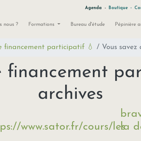
-
Agenda
Boutique
-
Co
 nous ?
Formations
Bureau d'étude
Pépinière a
financement participatif 💧
Vous savez q
inancement part
archives
brav
ps://www.sator.fr/cours/les
la d