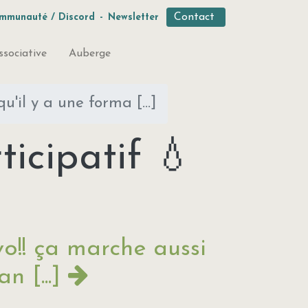
Contact
mmunauté / Discord
-
Newsletter
ssociative
Auberge
u'il y a une forma [...]
icipatif 💧
o!! ça marche aussi
an [...]