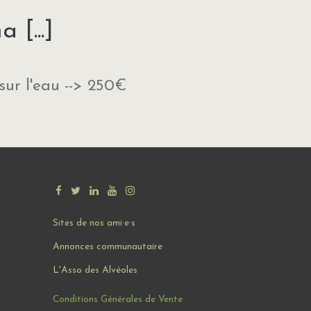
 [...]
sur l'eau --> 250€
Sites de nos ami·e·s
Annonces communautaire
L'Asso des Alvéoles
Conditions Générales de Vente