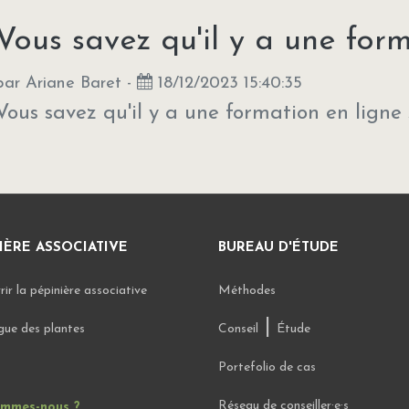
Vous savez qu'il y a une forma
par
Ariane Baret
-
18/12/2023 15:40:35
Vous savez qu'il y a une formation en ligne 
IÈRE ASSOCIATIVE
BUREAU D'ÉTUDE
ir la pépinière associative
Méthodes
|
gue des plantes
Conseil
Étude
Portefolio de cas
Réseau de conseiller·e·s
ommes-nous ?