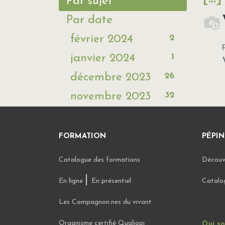
Par sujet
Par date
2
février 2024
1
janvier 2024
26
décembre 2023
32
novembre 2023
FORMATION
PÉPIN
Catalogue des formations
Découvr
|
En ligne
En présentiel
Catalo
Les Compagnon.nes du vivant
Organisme certifié Qualiopi
Qui s