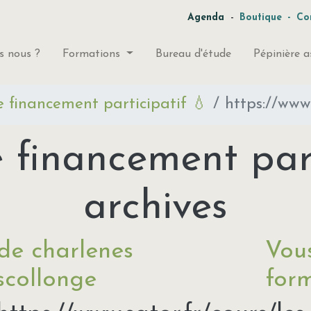
-
Agenda
Boutique
-
Co
 nous ?
Formations
Bureau d'étude
Pépinière a
financement participatif 💧
https://www.s
inancement part
archives
de charlenes
Vous
scollonge
form