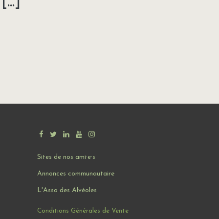
...]
u
Sites de nos ami·e·s
Annonces communautaire
L'Asso des Alvéoles
Conditions Générales de Vente