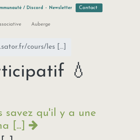
Contact
mmunauté / Discord
-
Newsletter
ssociative
Auberge
ator.fr/cours/les [...]
icipatif 💧
 savez qu'il y a une
a [...]