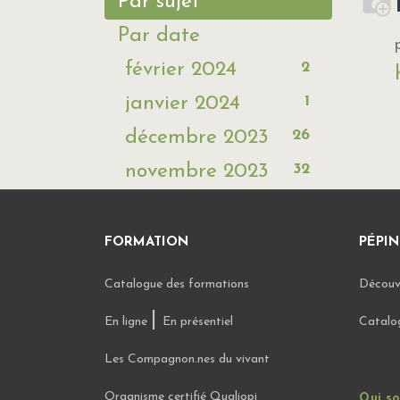
Par sujet
Par date
2
février 2024
1
janvier 2024
26
décembre 2023
32
novembre 2023
FORMATION
PÉPIN
Catalogue des formations
Découvr
|
En ligne
En présentiel
Catalo
Les Compagnon.nes du vivant
Organisme certifié Qualiopi
Qui s