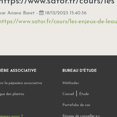
https://www.sator.fr/cours/les [
par
Ariane Baret
-
18/12/2023 15:40:36
https://www.sator.fr/cours/les-enjeux-de-lea
IÈRE ASSOCIATIVE
BUREAU D'ÉTUDE
ir la pépinière associative
Méthodes
|
gue des plantes
Conseil
Étude
Portefolio de cas
Réseau de conseiller·e·s
ommes-nous ?