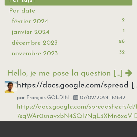
Par sujet
Par date
2
février 2024
1
janvier 2024
26
décembre 2023
32
novembre 2023
Hello, je me pose la question [...]
https://docs.google.com/spread [..
par
François GOLDIN
-
07/02/2024 11:38:12
https://docs.google.com/spreadsheets/d/1
7sqWAr0snavxbN4SQI7NgL3XMn8xoVlD