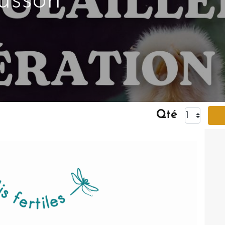
usson
Qté