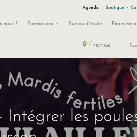
-
Agenda
Boutique
-
Co
 nous ?
Formations
Bureau d'étude
Pépinière a
France
To
- Intégrer les poul