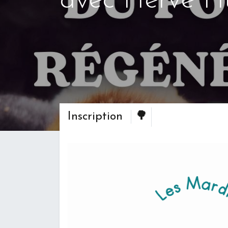
avec Hervé H
🌳
Inscription