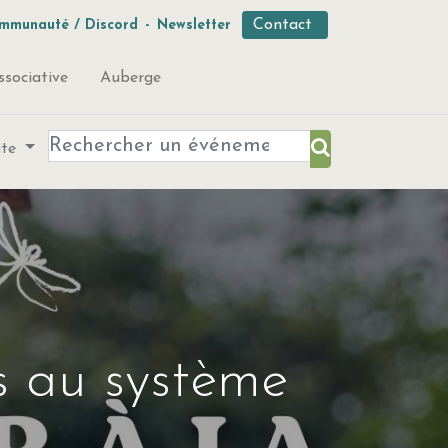
Contact
mmunauté / Discord
-
Newsletter
ssociative
Auberge
ute
es au système