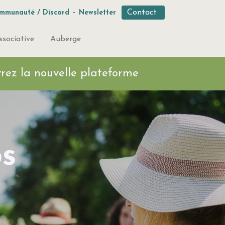
Contact
mmunauté / Discord
-
Newsletter
ssociative
Auberge
ez la nouvelle plateforme
os