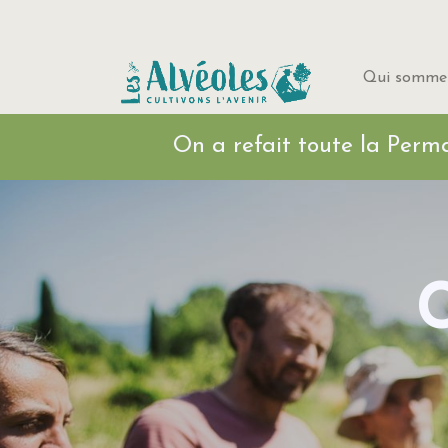
Qui sommes
On a refait toute l
C