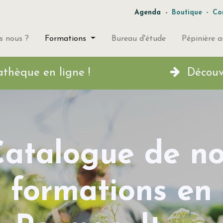
-
Agenda
Boutique
-
Co
 nous ?
Formations
Bureau d'étude
Pépinière a
a Permathèque en ligne !
Découvr
atalogue de n
formations en