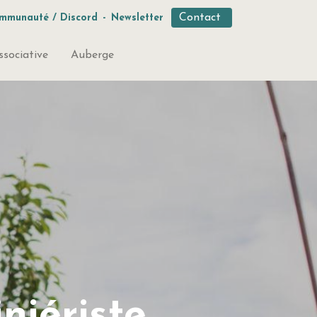
Contact
mmunauté / Discord
-
Newsletter
ssociative
Auberge
niériste