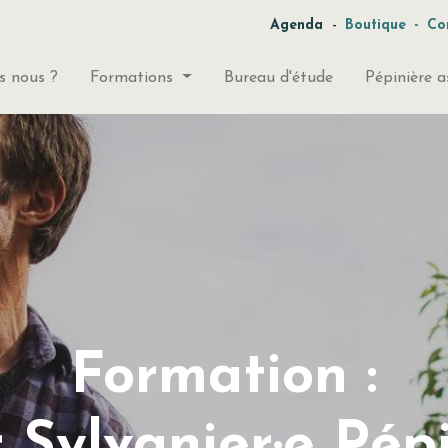
-
Agenda
Boutique
-
Co
 nous ?
Formations
Bureau d'étude
Pépinière a
Formation :
 Sylvanier·e Pépi