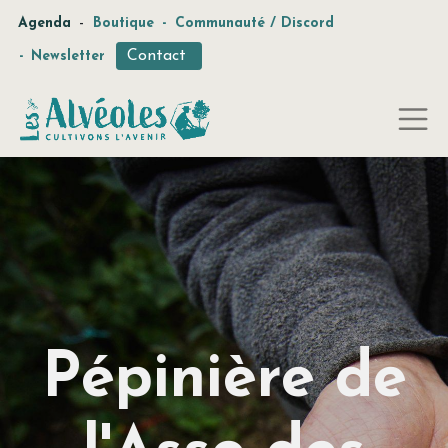
-
Agenda
Boutique
-
Communauté / Discord
Contact
-
Newsletter
Pépinière de