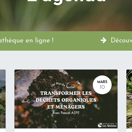
a Permathèque en ligne !
Découvr
MARS
10