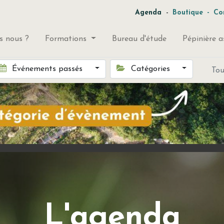
-
Agenda
Boutique
-
Co
 nous ?
Formations
Bureau d'étude
Pépinière a
Événements passés
Catégories
To
L'agenda