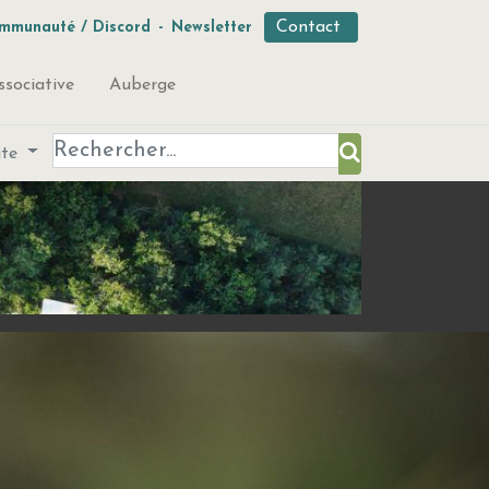
Contact
mmunauté / Discord
-
Newsletter
ssociative
Auberge
ute