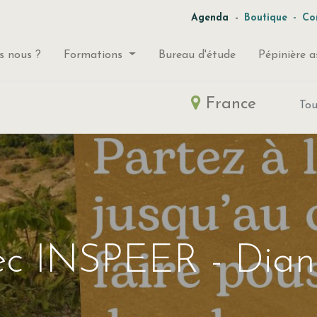
-
Agenda
Boutique
-
Co
 nous ?
Formations
Bureau d'étude
Pépinière a
France
To
ec INSPEER - Dian