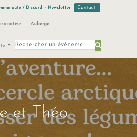
Contact
mmunauté / Discord
-
Newsletter
ssociative
Auberge
ute
e et Théo