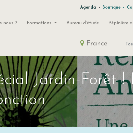
-
Agenda
Boutique
-
Co
 nous ?
Formations
Bureau d'étude
Pépinière a
France
To
cial Jardin-Forêt !
onction