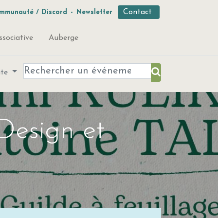
Contact
mmunauté / Discord
-
Newsletter
ssociative
Auberge
ute
 Design et